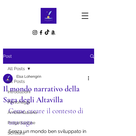
Post
All Posts
Elsa Lohengrin
All Posts
Il mondo narrativo della
Introduzioni
Saga degli Altavilla
Personaggi
Come creare il contesto di 
Ambientazione
una saga
Progettazione
Senza un mondo ben sviluppato in 
Scrittura