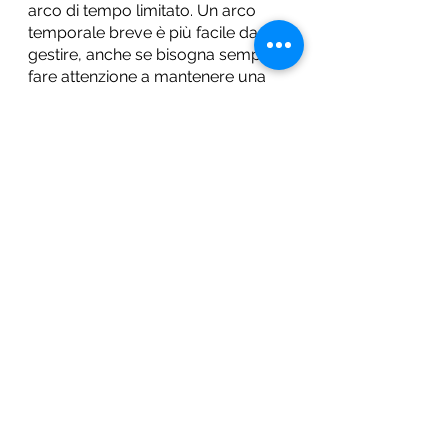
arco di tempo limitato. Un arco 
temporale breve è più facile da 
gestire, anche se bisogna sempre 
fare attenzione a mantenere una 
certa plausibilità nella successione 
degli eventi.
Il contesto socio-culturale
Gli Altavilla sono una famiglia di 
origine nobile, con ingenti mezzi 
economici accumulati in larga 
parte da Rodrigo nel corso di una 
carriera nell’alta finanza tra Londra, 
Milano e New York. 
Quasi tutti i membri della famiglia 
hanno completato percorsi di 
studio di alto livello. Alcuni sono 
musicisti, altri medici, ci sono tre 
archeologhe, un liutaio, un cuoco, 