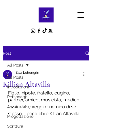
Post
All Posts
Elsa Lohengrin
All Posts
Killian Altavilla
Introduzioni
Figlio, nipote, fratello, cugino, 
Personaggi
partner, amico, musicista, medico, 
assistente, peggior nemico di sé 
Ambientazione
stesso – ecco chi è Killian Altavilla
Progettazione
Scrittura