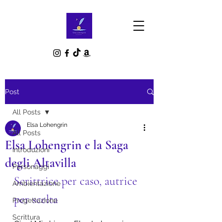
Post
All Posts
Elsa Lohengrin
All Posts
Elsa Lohengrin e la Saga
Introduzioni
degli Altavilla
Personaggi
Scrittrice per caso, autrice 
Ambientazione
per scelta
Progettazione
Scrittura