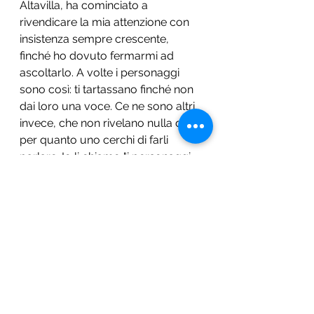
Altavilla, ha cominciato a 
rivendicare la mia attenzione con 
insistenza sempre crescente, 
finché ho dovuto fermarmi ad 
ascoltarlo. A volte i personaggi 
sono così: ti tartassano finché non 
dai loro una voce. Ce ne sono altri, 
invece, che non rivelano nulla di sé, 
per quanto uno cerchi di farli 
parlare. Io li chiamo "i personaggi 
immaturi". Ce n'è uno così anche 
nella famiglia degli Altravilla, ma di 
lui parlerò al momento giusto.
Dunque, all'improvviso, il 
dottor 
Killian Altavilla
 (cugino di Eric e 
Sophia) ha monopolizzato la mia 
attività di scrittura ed è nato 
Il 
Cigno
. La revisione degli altri 