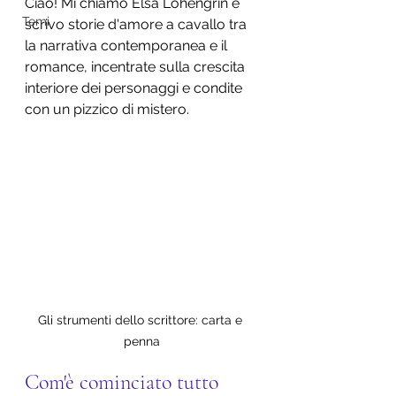
Ciao! Mi chiamo Elsa Lohengrin e 
Temi
scrivo storie d'amore a cavallo tra 
la narrativa contemporanea e il 
romance, incentrate sulla crescita 
interiore dei personaggi e condite 
con un pizzico di mistero.
Gli strumenti dello scrittore: carta e 
penna
Com'è cominciato tutto